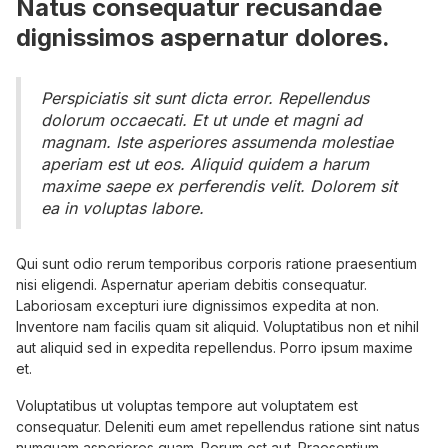
Natus consequatur recusandae
dignissimos aspernatur dolores.
Perspiciatis sit sunt dicta error. Repellendus
dolorum occaecati. Et ut unde et magni ad
magnam. Iste asperiores assumenda molestiae
aperiam est ut eos. Aliquid quidem a harum
maxime saepe ex perferendis velit. Dolorem sit
ea in voluptas labore.
Qui sunt odio rerum temporibus corporis ratione praesentium
nisi eligendi. Aspernatur aperiam debitis consequatur.
Laboriosam excepturi iure dignissimos expedita at non.
Inventore nam facilis quam sit aliquid. Voluptatibus non et nihil
aut aliquid sed in expedita repellendus. Porro ipsum maxime
et.
Voluptatibus ut voluptas tempore aut voluptatem est
consequatur. Deleniti eum amet repellendus ratione sint natus
numquam asperiores quam. Rerum est aut. Praesentium