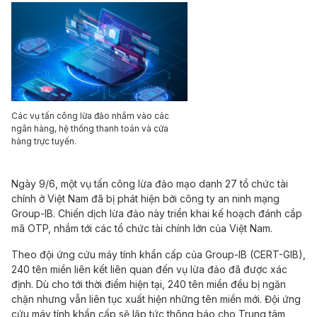
Các vụ tấn công lừa đảo nhắm vào các
ngân hàng, hệ thống thanh toán và cửa
hàng trực tuyến.
Ngày 9/6, một vụ tấn công lừa đảo mạo danh 27 tổ chức tài
chính ở Việt Nam đã bị phát hiện bởi công ty an ninh mạng
Group-IB. Chiến dịch lừa đảo này triển khai kế hoạch đánh cắp
mã OTP, nhắm tới các tổ chức tài chính lớn của Việt Nam.
Theo đội ứng cứu máy tính khẩn cấp của Group-IB (CERT-GIB),
240 tên miền liên kết liên quan đến vụ lừa đảo đã được xác
định. Dù cho tới thời điểm hiện tại, 240 tên miền đều bị ngăn
chặn nhưng vẫn liên tục xuất hiện những tên miền mới. Đội ứng
cứu máy tính khẩn cấp sẽ lập tức thông báo cho Trung tâm